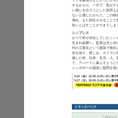
ックを象徴させたかったから
するからだ。一方で、私がナ
い感じを出そうとした箇所も
ないと感じたからだ。この映画
薄め、また対比させることで
笑いとばすことができてしま
シノプシス
かつて村が存在していたシン
生まれ故郷へ、監督は兄と幼い
代の工業化という国策で移住
史を辿り、慈しみ、カメラに
滅した村、伝承、生活、人。
で、アパートに暮らすように
シンガポール国史に疑問を投
9.22（金）12:30 @ポレポレ東中
9.27（水）20:05 @ポレポレ東中
トラックバック
このエント