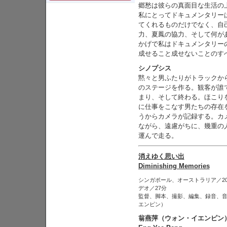
郷愁は彼らの真面目な生活の
私にとってドキュメンタリー
てくれるものだけでなく、自
力、夏鳳の協力、そして何が
かげで私はドキュメンタリー
成せること成せないことのす
シノプシス
黙々と男ふたりがトラックか
のステージを作る。観客が誰
まり、そして終わる。ほこり
に仕事をこなす男たちの存在
うからカメラが記録する。カ
ながら、遠慮がちに、幾重の
運んで走る。
消えゆく思い出
Diminishing Memories
シンガポール、オーストラリア／2
デオ／27分
監督、脚本、撮影、編集、録音、
エンピン）
翁燕萍（ウォン・イエンピン