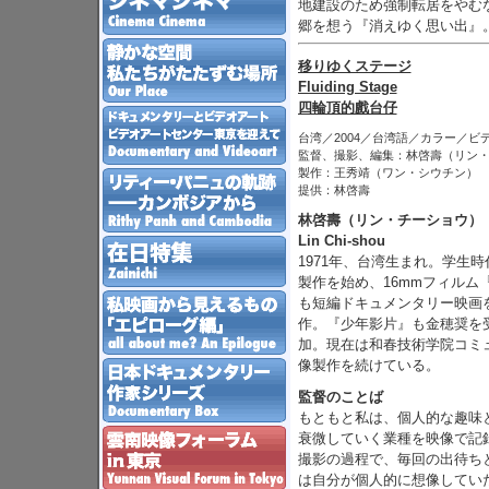
地建設のため強制転居をやむ
郷を想う『消えゆく思い出』
移りゆくステージ
Fluiding Stage
四輪頂的戲台仔
台湾／2004／台湾語／カラー／ビデ
監督、撮影、編集：林啓壽（リン
製作：王秀靖（ワン・シウチン）
提供：林啓壽
林啓壽（リン・チーショウ）
Lin Chi-shou
1971年、台湾生まれ。学生
製作を始め、16mmフィルム
も短編ドキュメンタリー映画
作。『少年影片』も金穂奨を
加。現在は和春技術学院コミ
像製作を続けている。
監督のことば
もともと私は、個人的な趣味
衰微していく業種を映像で記
撮影の過程で、毎回の出待ち
は自分が個人的に想像してい