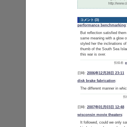
http://www.c
コメント (3)
performance benchmarking
:
But reflection satisfied them
same meaning with a glow o
styled her the inclinations o
thumb of the South Sea Islands
this war is over.
投稿者:
p
日時:
2006年12月28日 23:11
disk brake fabrication
:
The different manner in whic
投
日時:
2007年01月03日 12:48
wisconsin movie theaters
:
It followed, could we only s