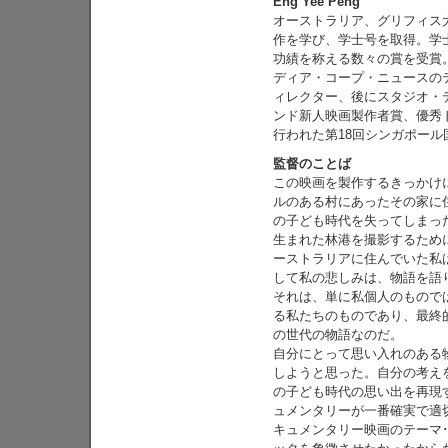
Eng Yee Peng
オーストラリア、グリフィス
作を学び、学士号を取得。学
功績を称える数々の賞を受賞
ディア・コープ・ニュースの
ィレクター、後にスタジオ・
ンド新人映画製作者賞、優秀
行われた第18回シンガポー
監督のことば
この映画を製作するきっかけ
ルのある村にあったその家に
の子ども時代を失ってしまっ
生まれた林港を撮影するため
ーストラリアに住んでいた私
して私の悲しみは、物語を語
それは、単に私個人のもので
る私たちのものであり、最終
の世代の物語なのだ。
自分にとって思い入れのある
しようと思った。自分の考え
の子ども時代の思い出を再現
ュメンタリーが一番確実で適
キュメンタリー映画のテーマ