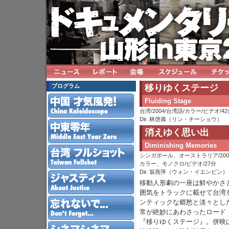
移りゆくステージ
プログラム
Fluiding Stage
台湾/2004/台湾語/カラー/ビデオ/42
Dir. 林啓壽（リン・チーショウ）
消えゆく思い出
Diminishing Memories
シンガポール、オーストラリア/200
カラー、モノクロ/ビデオ/27分
Dir. 翁燕萍（ウォン・イエンピン）
移動人形劇の一座は鮮やかさ
囲気をトラックに載せて台湾
ンティックな郷愁と淡々とし
常が絶妙にあわさったロード
『移りゆくステージ』。併映