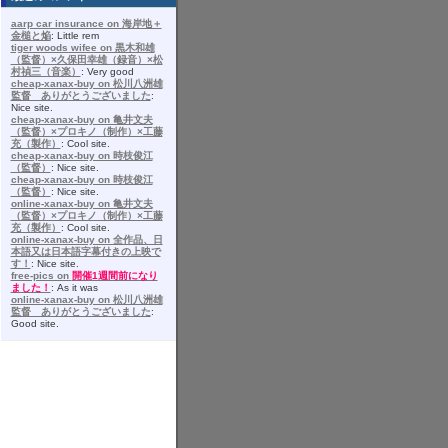
aarp car insurance on 海岸地＋
金槌と焔
: Little rem
tiger woods wifee on 黒木和雄
（監督）×久保田幸雄（録音）×松
村禎三（音楽）
: Very good
cheap-xanax-buy on 松川八洲雄
監督 ありがとうございました
:
Nice site.
cheap-xanax-buy on 亀井文夫
（監督）×プロキノ（制作）×工藤
充（製作）
: Cool site.
cheap-xanax-buy on 時枝俊江
（監督）
: Nice site.
cheap-xanax-buy on 時枝俊江
（監督）
: Nice site.
online-xanax-buy on 亀井文夫
（監督）×プロキノ（制作）×工藤
充（製作）
: Cool site.
online-xanax-buy on 全作品、日
本語又は日本語字幕付きの上映で
す！
: Nice site.
free-pics on
開催1週間前になり
ました！
: As it was
online-xanax-buy on 松川八洲雄
監督 ありがとうございました
:
Good site.