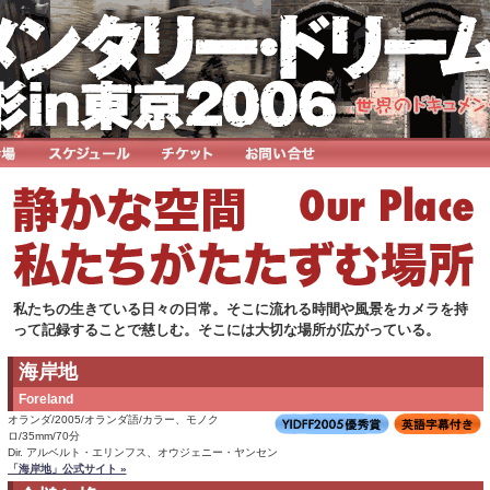
私たちの生きている日々の日常。そこに流れる時間や風景をカメラを持
って記録することで慈しむ。そこには大切な場所が広がっている。
海岸地
Foreland
オランダ/2005/オランダ語/カラー、モノク
ロ/35mm/70分
Dir. アルベルト・エリンフス、オウジェニー・ヤンセン
「海岸地」公式サイト »