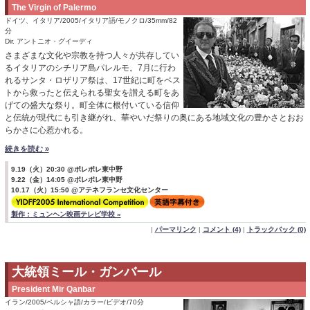
The Virgin of Palermo
ドイツ、イタリア/2005/イタリア語/モノクロ/35mm/82
分
Dir. アントニオ・グイーディ
さまざまな文化や宗教を持つ人々が共存してい
るイタリアのシチリア島パレルモ。7月に行わ
れるサンタ・ロザリア祭は、17世紀に町をペス
トから救ったと伝えられる聖女を讃える町をあ
げての盛大な祭り。町全体に根付いている信仰
と伝統が現代にも引き継がれ、華やいだ祭りの奥にある地域文化の豊かさとおお
らかさに心惹かれる。
続きを読む »
9.19（火）20:30 @ポレポレ東中野
9.22（金）14:05 @ポレポレ東中野
10.17（火）15:50 @アテネフランセ文化センター
製作：ミュンヘン映画テレビ学校 »
|
パーマリンク
|
コメント (4)
|
トラックバック (0)
大統領ミール・ガンバール
President Mir Qanbar
イラン/2005/ペルシャ語/カラー/ビデオ/70分