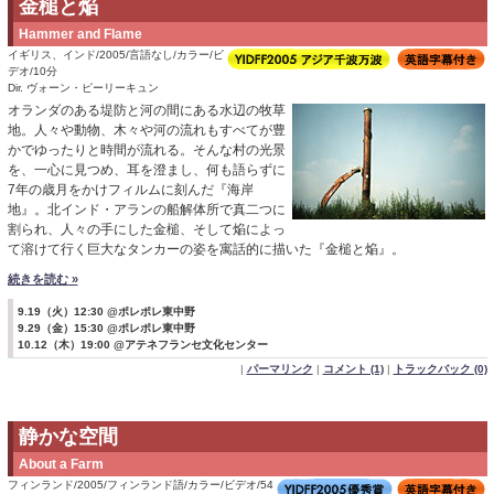
金槌と焔
Hammer and Flame
イギリス、インド/2005/言語なし/カラー/ビ
デオ/10分
Dir. ヴォーン・ピーリーキュン
オランダのある堤防と河の間にある水辺の牧草
地。人々や動物、木々や河の流れもすべてが豊
かでゆったりと時間が流れる。そんな村の光景
を、一心に見つめ、耳を澄まし、何も語らずに
7年の歳月をかけフィルムに刻んだ『海岸
地』。北インド・アランの船解体所で真二つに
割られ、人々の手にした金槌、そして焔によっ
て溶けて行く巨大なタンカーの姿を寓話的に描いた『金槌と焔』。
続きを読む »
9.19（火）12:30 @ポレポレ東中野
9.29（金）15:30 @ポレポレ東中野
10.12（木）19:00 @アテネフランセ文化センター
|
パーマリンク
|
コメント (1)
|
トラックバック (0)
静かな空間
About a Farm
フィンランド/2005/フィンランド語/カラー/ビデオ/54