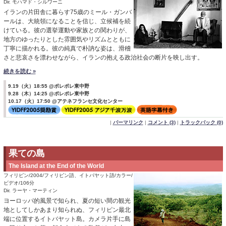
Dir. モハマド・シルワーニ
イランの片田舎に暮らす75歳のミール・ガンバ
ールは、大統領になることを信じ、立候補を続
けている。彼の選挙運動や家族との関わりが、
地方のゆったりとした雰囲気やリズムとともに
丁寧に描かれる。彼の純真で朴訥な姿は、滑稽
さと悲哀さを漂わせながら、イランの抱える政治社会の断片を映し出す。
続きを読む »
9.19（火）18:55 @ポレポレ東中野
9.28（木）14:25 @ポレポレ東中野
10.17（火）17:50 @アテネフランセ文化センター
|
パーマリンク
|
コメント (3)
|
トラックバック (0)
果ての島
The Island at the End of the World
フィリピン/2004/フィリピン語、イトバヤット語/カラー/
ビデオ/106分
Dir. ラーヤ・マーティン
ヨーロッパ的風景で知られ、夏の短い間の観光
地としてしかあまり知られぬ、フィリピン最北
端に位置するイトバヤット島。カメラ片手に島