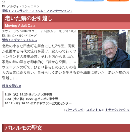
分
Dir. メルヴィ・ユンッコネン
提供：フィンランド・フィルム・ファンデーション »
老いた猫のお引越し
Moving Adult Cats
スウェーデン/2004/スウェーデン語/カラー/ビデオ/58分
Dir. ヨハン・ルンドボーグ
製作：ミグマ・フィルム »
北欧の小さな田舎町を舞台にした2作品。両親
が直面する時代の流れを受け、変わって行くフ
ィンランドの農場経営。それを内から見つめ、
家族の絆の深さが印象的な『静かな空間』。ス
ウェーデンの町で、ひとり暮らしのふたりの老
人の日常に寄り添い、自分らしく老いを生きる姿を繊細に描いた『老いた猫のお
引越し』。
続きを読む »
9.19（火）14:25 @ポレポレ東中野
9.23（土／祝）16:20 @ポレポレ東中野
10.12（木）16:30 @アテネフランセ文化センター
|
パーマリンク
|
コメント (2)
|
トラックバック (0)
パレルモの聖女