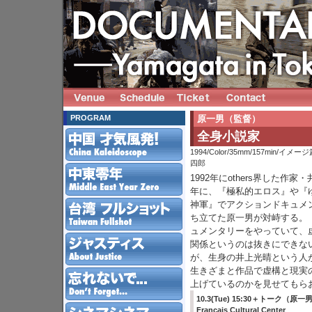
PROGRAM
原一男（監督）
全身小説家
1994/Color/35mm/157min/イ
四郎
1992年にothers界した作家
年に、『極私的エロス』や『
神軍』でアクションドキュメ
ち立てた原一男が対峙する。
ュメンタリーをやっていて、
関係というのは抜きにできな
が、生身の井上光晴という人
生きざまと作品で虚構と現実
上げているのかを見せてもら
10.3(Tue) 15:30＋トーク（原一
Francais Cultural Center