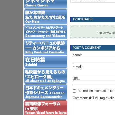
TRUCKBACK
http://www.ci
POST A COMMENT
name:
e-mail:
URL:
Record the information for 
Comment: (HTML tag availab