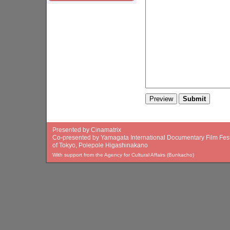
Presented by Cinamatrix
Co-presented by Yamagata International Documentary Film Festi
of Tokyo, Polepole Higashinakano
With support from the Agency for Cultural Affairs (Bunkacho)