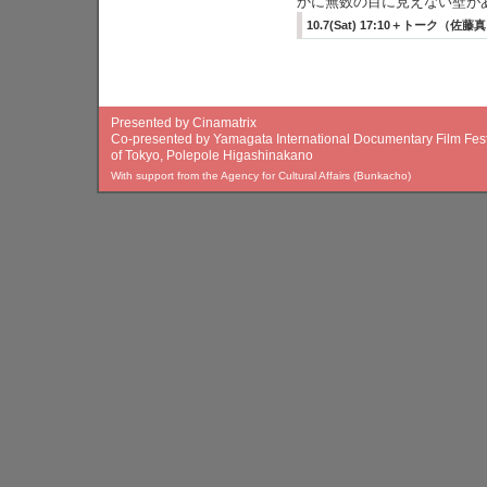
かに無数の目に見えない壁が
10.7(Sat) 17:10＋トーク（佐藤真）@A
Presented by Cinamatrix
Co-presented by Yamagata International Documentary Film Festi
of Tokyo, Polepole Higashinakano
With support from the Agency for Cultural Affairs (Bunkacho)