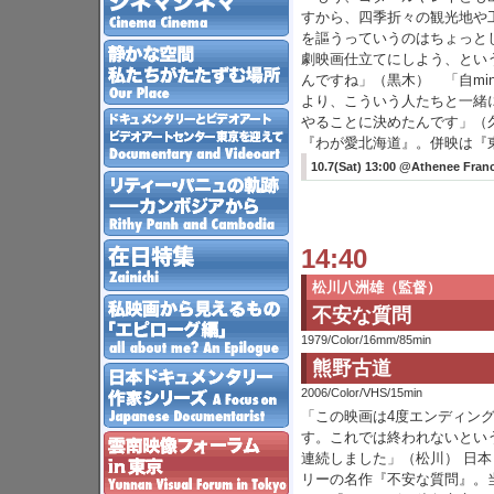
すから、四季折々の観光地や
を謳うっていうのはちょっと
劇映画仕立てにしよう、とい
んですね」（黒木） 「自mi
より、こういう人たちと一緒
やることに決めたんです」（
『わが愛北海道』。併映は『
10.7(Sat) 13:00 @Athenee Franc
14:40
松川八洲雄（監督）
不安な質問
1979/Color/16mm/85min
熊野古道
2006/Color/VHS/15min
「この映画は4度エンディン
す。これでは終われないという
連続しました」（松川） 日
リーの名作『不安な質問』。