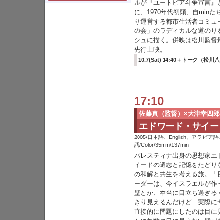
ルが『ユートピア斗争宣言』
に、1970年代初頭、自min
り運営する都市生活者コミュ
の会」のラディカルな道のり
シュに描く。併映は松川監督
先行上映。
10.7(Sat) 14:40＋トーク（松川八洲雄
17:10
佐藤真（監督）×大津幸四郎
エドワード・サイード 
2005/日本語、English、アラビ
語/Color/35mm/137min
パレスティナ出身の思想家エ
イードの遺志と記憶をたどり
の和解と共生を考える旅。「
ーダーは、今イスラエルが作っ
壁とか、本当に目立ち過ぎる
きり見えるんだけど、実際に
直接的に問題にしたのは目に