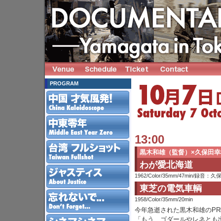
PROGRAM
13:00
黒木和雄（監督）×久保田幸
わが愛北海道
1962/Color/35mm/47min/
東芝の電気車輌
1958/Color/35mm/20min
今年急逝された黒木和雄のPR
「もう、ゴダールやレネとも