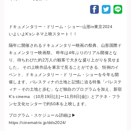
Facebook Sha
Twitter S
LIN
ドキュメンタリー・ドリーム・ショー−山形in東京2024
いよいよK‘sシネマ上映スタート！！
隔年に開催されるドキュメンタリー映画の祭典、山形国際ド
キュメンタリー映画祭。 昨年は4年ぶりのリアル開催とな
り、待ちわびた約2万人の観客で大きな盛り上がりを見せま
した。 その上映作品を東京で見ることができる、恒例のイ
ベント、ドキュメンタリー・ド リーム・ショーを今年も開
催します。パレスティナの土地と記憶に迫る特集「パレステ
ィナ－その土地と歩む」など独自のプログラムを加え、新宿
K's cinema （10月19日[土]ー11月8日[金]）とアテネ・フラ
ンセ文化センターで約50本を上映します。
プログラム・スケジュール詳細は▶︎
https://cinematrix.jp/dds2024/