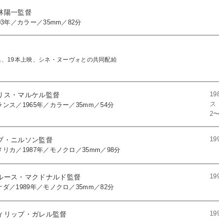
林陽一監督
03年／カラー／35mm／82分
、19本上映、シネ・ヌーヴォとの共同配給
1
リス・マルケル監督
ス
ランス／1965年／カラー／35mm／54分
2
1
ブ・ニルソン監督
メリカ／1987年／モノクロ／35mm／98分
1
ルース・マクドナルド監督
ナダ／1989年／モノクロ／35mm／82分
1
ィリップ・ガレル監督