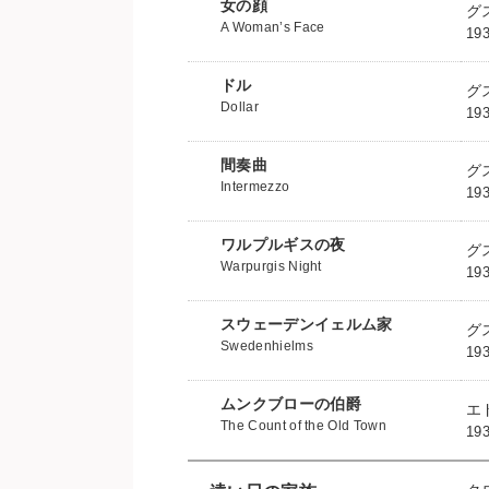
女の顔
グ
A Woman’s Face
19
ドル
グ
Dollar
1
間奏曲
グ
Intermezzo
1
ワルプルギスの夜
グ
Warpurgis Night
1
スウェーデンイェルム家
グ
Swedenhielms
1
ムンクブローの伯爵
エ
The Count of the Old Town
1