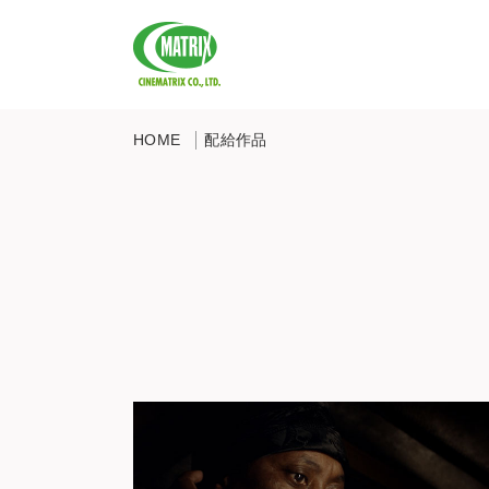
CINEMATRIX CO.,LTD.
HOME
配給作品