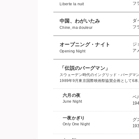
フ
Liberte la nuit
ダ
中国、わがいたみ
フ
Chine, ma douleur
ジ
オープニング・ナイト
ア
Opening Night
「伝説のバーグマン」
スウェーデン時代のイングリッド・バーグマ
1989年9月東京国際映画祭協賛企画として6
六月の夜
ベ
June Night
1
一夜かぎり
グ
Only One Night
1