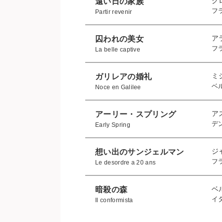
ク
遠い日の家族
フ
Partir revenir
ア
囚われの美女
フ
La belle captive
ミ
ガリレアの婚礼
ベ
Noce en Galilee
ア
アーリー・スプリング
デ
Early Spring
ジ
想い出のサンジェルマン
フ
Le desordre a 20 ans
ベ
暗殺の森
イ
Il conformista