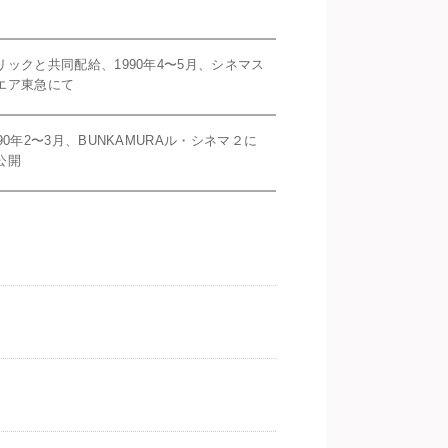
リックと共同配給、1990年4〜5月、シネマス
エア東急にて
990年2〜3月、BUNKAMURAル・シネマ２に
公開