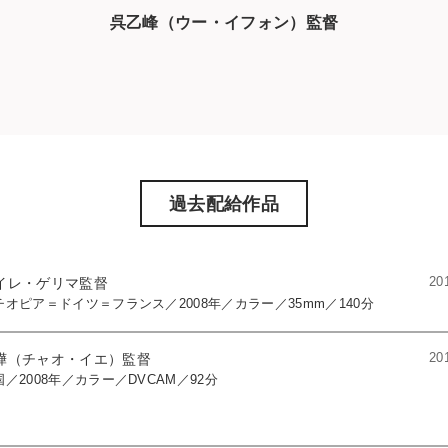
呉乙峰（ウー・イフォン）監督
過去配給作品
2
イレ・ゲリマ監督
チオピア＝ドイツ＝フランス／2008年／カラー／35mm／140分
2
曄（チャオ・イエ）監督
国／2008年／カラー／DVCAM／92分