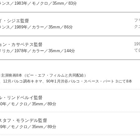
ランス／1983年／モノクロ／35mm／83分
フ
イ・シジエ監督
ク
ランス／1989年／カラー／35mm／86分
1
ョン・カサベテス監督
て
メリカ／1978年／カラー／35mm／144分
ン主演映画8本（ビー・エフ・フィルムと共同配給）
本、12月パルコ調布キネマ、90年1月渋谷パルコ・スペース・パート３にて8本
ル・リンドベルイ監督
940年／モノクロ／35mm／89分
スタフ・モランデル監督
939年／モノクロ／35mm／89分