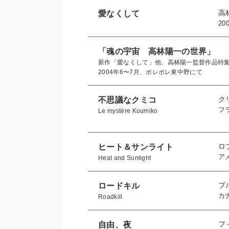
高
愛なくして
20
「魂の宇宙 高林陽一の世界」
新作「愛なくして」他、高林陽一監督作品特集
2004年6〜7月、ポレポレ東中野にて
ク
不思議なクミコ
フ
Le mystère Koumiko
ロ
ヒート＆サンライト
ア
Heat and Sunlight
ブ
ロードキル
カ
Roadkill
フ
自由、夜