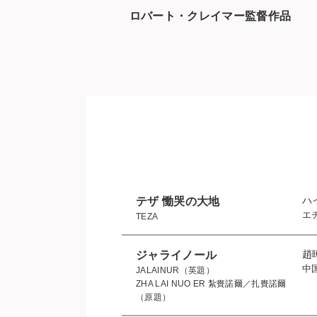
ロバート・クレイマー監督作品
ハ
テザ 慟哭の大地
エ
TEZA
趙
ジャライノール
中
JALAINUR（英題）
ZHA LAI NUO ER 紮賚諾爾／扎賚諾爾
（原題）