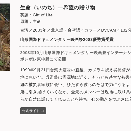
生命（いのち）—希望の贈り物
英題：Gift of Life
原題：生命
台湾／2003年／北京語・台湾語／カラー／DVCAM／132
山形国際ドキュメンタリー映画祭2003優秀賞受賞
2003年10月山形国際ドキュメンタリー映画祭インテーナ
ポレポレ東中野にて公開
1999年9月21日台湾大震災の直後、カメラを携え呉監
地に急いだ。呉監督は震源地に近く、もっとも甚大な被害
組の被災者家族に会い、ひたすら彼らのそばで力になるよ
第に引き揚げていくなか、全景のメンバーは現地に残り共
らが自然に話してくれることを待ち、心の動きをつぶさに
公式サイト