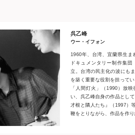
呉乙峰
ウー・イフォン
1960年、台湾、宜蘭県生ま
ドキュメンタリー制作集団
立。台湾の民主化の波にも
を築く重要な役割を担ってい
「人間灯火」（1990）放
い、呉乙峰自身の作品として
才根と隣人たち』（1997
鞭をとりながら、作品を作り