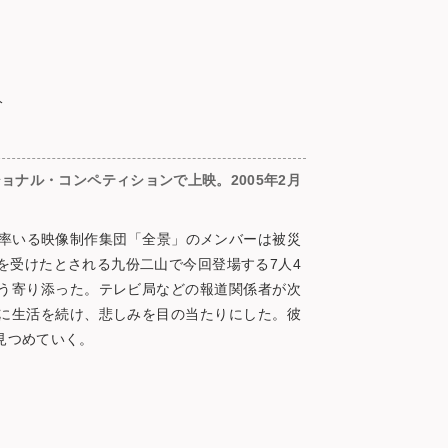
分
ショナル・コンペティションで上映。2005年2月
督が率いる映像制作集団「全景」のメンバーは被災
を受けたとされる九份二山で今回登場する7人4
う寄り添った。テレビ局などの報道関係者が次
に生活を続け、悲しみを目の当たりにした。彼
見つめていく。