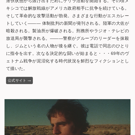
潜伏状態から抜け出すためにゲリラ活動を開始する。その頃メ
キシコでは解放戦線がアメリカ政府相手に抗争を続けている。
そして革命的な攻撃活動が勃発。さまざまな行動がエスカレー
トしていく——— 体制批判の新聞が発刊される。陸軍の大佐が
暗殺される。製油所が爆破される。刑務所やラジオ・テレビの
放送局が襲撃される。———警察がグループのリーダーを抹殺
し、ジムという名の人物が後を継ぐ。彼は電話で同志のひとり
に指令を出す。次なる決定的な闘いが始まると・・・69年のヴ
ェトナム戦争が泥沼化する時代状況を鮮烈なフィクションとし
て描いた。
公式サイト