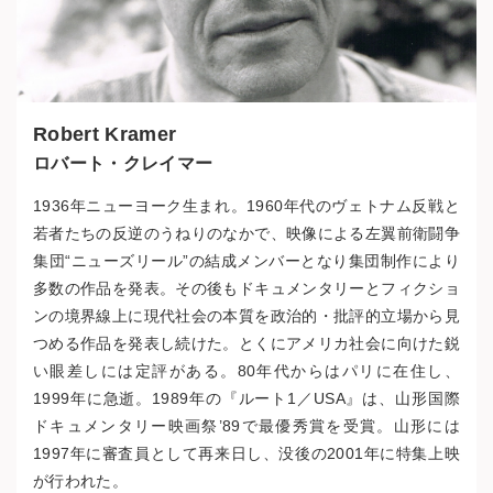
Robert Kramer
ロバート・クレイマー
1936年ニューヨーク生まれ。1960年代のヴェトナム反戦と
若者たちの反逆のうねりのなかで、映像による左翼前衛闘争
集団“ニューズリール”の結成メンバーとなり集団制作により
多数の作品を発表。その後もドキュメンタリーとフィクショ
ンの境界線上に現代社会の本質を政治的・批評的立場から見
つめる作品を発表し続けた。とくにアメリカ社会に向けた鋭
い眼差しには定評がある。80年代からはパリに在住し、
1999年に急逝。1989年の『ルート1／USA』は、山形国際
ドキュメンタリー映画祭’89で最優秀賞を受賞。山形には
1997年に審査員として再来日し、没後の2001年に特集上映
が行われた。