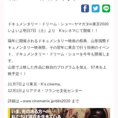
Facebook Sha
Twitter S
LIN
ドキュメンタリー・ドリーム・ショー−ヤマガタin東京2020
いよいよ明日7日（土）より K‘sシネマにて開催！！
隔年に開催されるドキュメンタリー映画の祭典、山形国際ド
キュメンタリー映画祭。その翌年に東京で行う恒例のイベン
ト、ドキュメンタリー・ドリーム・ショーを今年も開催しま
す。
山形で上映した作品に独自のプログラムを加え、57本を上
映予定！！
11月7日より東京・K's cinema、
12月1日よりアテネ・フランセ文化センター
詳細は→www.cinematrix.jp/dds2020 まで