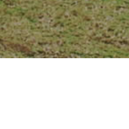
いらすすむ）
タルガニ役