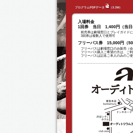
プログラムPDFデータ
（3.3M）
入場料金
1回券 当日 1,400円（当
前売券は劇場窓口とプレイガイドに
3回券は複数人で使用可
フリーパス券 15,000円（
フリーパスは劇場窓口のみ販売（会
フリーパス購入ご希望の方は、ご利用
フリーパスは記名ご本人のみのご使