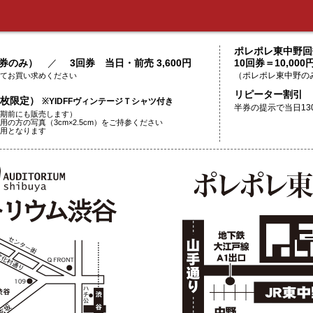
ポレポレ東中野回
日券のみ）
／
3回券 当日・前売 3,600円
10回券＝10,000
てお買い求めください
（ポレポレ東中野の
リピーター割引
50枚限定）
※YIDFFヴィンテージＴシャツ付き
半券の提示で当日13
期前にも販売します）
の方の写真（3cm×2.5cm）をご持参ください
用となります