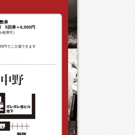
数券
円 5回券＝6,000円
み使用可）
00円でご入場できます