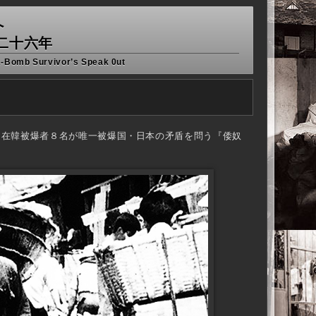
へ
二十六年
A-Bomb Survivor’s Speak 0ut
、在韓被爆者８名が唯一被爆国・日本の矛盾を問う『倭奴