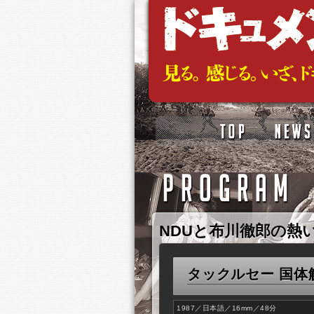
NDUと布川徹郎の熱
タックルセー 国体
1987／日本語／16mm／48分