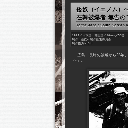
倭奴（イエノム）
在韓被爆者 無告の
To the Japs : South Korean 
1971／日本語・韓国語／16mm／53分
制作：倭奴へ製作推進委員会
制作協力ＮＤＵ
広島・長崎の被爆から26年
へ』。