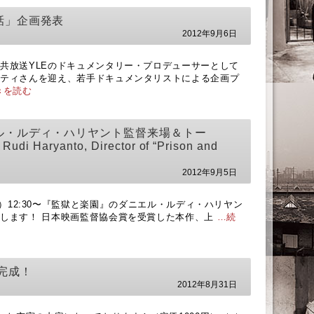
話」企画発表
2012年9月6日
共放送YLEのドキュメンタリー・プロデューサーとして
ハティさんを迎え、若手ドキュメンタリストによる企画プ
きを読む
ル・ルディ・ハリヤント監督来場＆トー
udi Haryanto, Director of “Prison and
2012年9月5日
 9月9日（日）12:30〜『監獄と楽園』のダニエル・ルディ・ハリヤン
します！ 日本映画監督協会賞を受賞した本作、上
…続
完成！
2012年8月31日