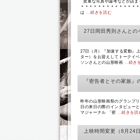
貴重な写真や論考などが詰まっ
＊＊＊＊＊＊＊＊＊＊＊＊＊＊
は
…続きを読む
27日岡田秀則さんとの
27日（月）『加速する変動』
ター）をお迎えしてトークイベ
ソンさんとの山形映画
…続き
『密告者とその家族』
昨年の山形映画祭のグランプ
日の来日の際のインタビューとト
マジャーナル 「密
…続きを読
上映時間変更（8月24