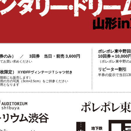
ポレポレ東中野回
日券のみ）
／
3回券 当日・前売 3,600円
10回券＝10,000
てお買い求めください
（ポレポレ東中野の
リピーター割引
50枚限定）
※YIDFFヴィンテージＴシャツ付き
半券の提示で当日13
期前にも販売します）
の方の写真（3cm×2.5cm）をご持参ください
用となります