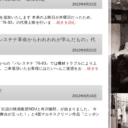
2012年9月21日
上映を追加いたします 本来の上映日が木曜日だったため、
チナ’76-83』の代替上映を行いま
…続きを読む
3 パレスチナ革命からわれわれが学んだもの』代
2012年9月21日
:00からの『パレスチナ ’76-83』では機材トラブルにより上
た。ご来場頂いたお客様にはたいへんご迷惑をお
…続きを
！
2012年9月14日
画「伝説の映画集団NDUと布川徹郎」が始まりました。 今
舞台が立った！』と4面マルチスクリーン作品『ニッポン