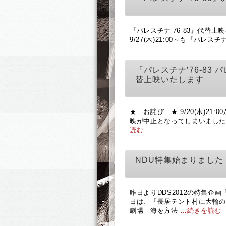
『パレスチナ’76-83』代替
9/27(木)21:00～も『パレス
『パレスチナ’76-8
替上映いたします
★ お詫び ★ 9/20(木)21
映が中止となってしまいまし
読む
NDU特集始まりました
昨日よりDDS2012の特集企
日は、『長居テント村に大輪の
劇場 海を方法
…続きを読む