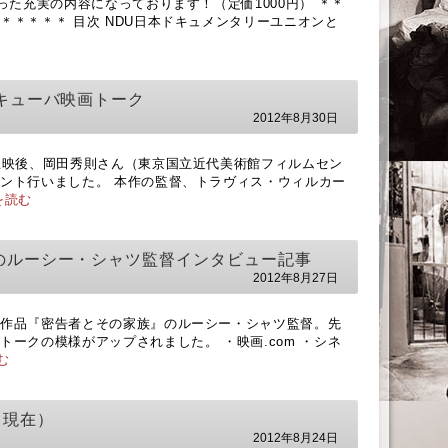
た充実の内容になっております！（定価1000円） ＊＊
＊＊＊＊＊ 目次 NDU日本ドキュメンタリーユニオンと
キューバ映画トーク
2012年8月30日
上映後、岡田秀則さん（東京国立近代美術館フィルムセン
ント行いました。 本作の監督、トラヴィス・ウィルカー
を読む
のルーシー・シャツ監督インタビュー記事
2012年8月27日
リ作品『密告者とその家族』のルーシー・シャツ監督。先
ークの模様がアップされました。 ・映画.com ・シネ
む
日現在）
2012年8月24日