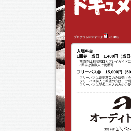
プログラムPDFデータ
（3.3M）
入場料金
1回券 当日 1,400円（当
前売券は劇場窓口とプレイガイドに
3回券は複数人で使用可
フリーパス券 15,000円（
フリーパスは劇場窓口のみ販売（会
フリーパス購入ご希望の方は、ご利用
フリーパスは記名ご本人のみのご使