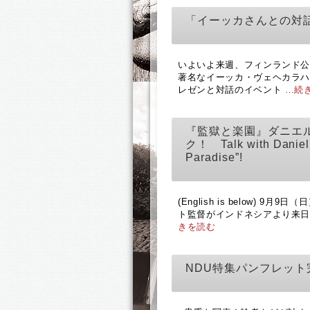
「イーッカさんとの対
いよいよ来週、フィンランド公
著名なイーッカ・ヴェヘカラ
レゼンと対話のイベント
…続
『監獄と楽園』ダニエ
ク！ Talk with Daniel R
Paradise”!
(English is below)
ト監督がインドネシアより来日
きを読む
NDU特集パンフレット