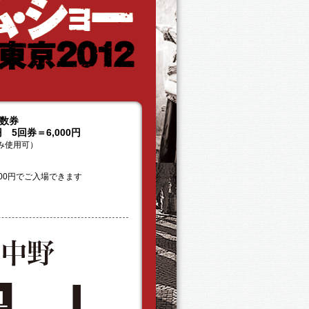
数券
円 5回券＝6,000円
み使用可）
00円でご入場できます