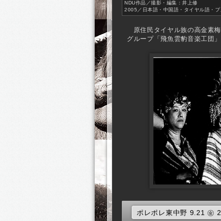
NDU作品／撮影・編集：井上修
2005／日本語・中国語・タイヤル語・プヌ
原住民タイヤル族の高金素梅
グループ「飛魚雲豹音楽工団
ポレポレ東中野 9.21 ㊎ 2