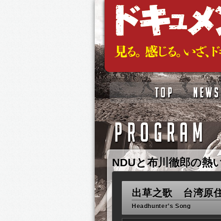
NDUと布川徹郎の熱
出草之歌 台湾原
Headhunter’s Song