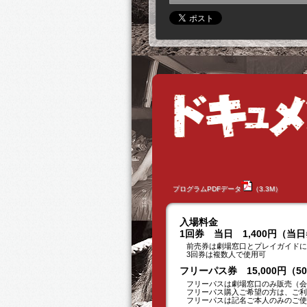
プログラムPDFデータ
（3.3M）
入場料金
1回券 当日 1,400円（当
前売券は劇場窓口とプレイガイドに
3回券は複数人で使用可
フリーパス券 15,000円（
フリーパスは劇場窓口のみ販売（会
フリーパス購入ご希望の方は、ご利用
フリーパスは記名ご本人のみのご使