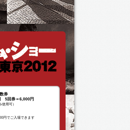
数券
円 5回券＝6,000円
み使用可）
00円でご入場できます