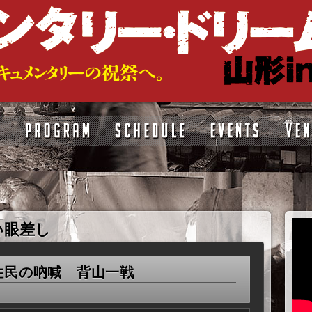
い眼差し
住民の吶喊 背山一戦