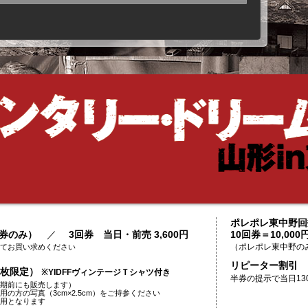
ポレポレ東中野回
日券のみ）
／
3回券 当日・前売 3,600円
10回券＝10,000
てお買い求めください
（ポレポレ東中野の
リピーター割引
50枚限定）
※YIDFFヴィンテージＴシャツ付き
半券の提示で当日13
期前にも販売します）
の方の写真（3cm×2.5cm）をご持参ください
用となります