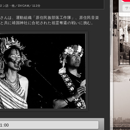
ン語・他／DVCAM／112分
さんは、運動組織「原住民族部落工作隊」、原住民音楽
」と共に靖国神社に合祀された祖霊奪還の戦いに挑む。
1:00