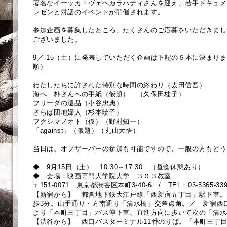
著名なイーッカ・ヴェヘカラハティさんを迎え、若手ドキュメ
レゼンと対話のイベントが開催されます。
参加企画を募集したところ、たくさんのご応募をいただきまし
ございました。
9／ 15（土）に発表していただく企画は下記の６本に決まり
順）
わたしたちに許された特別な時間の終わり（太田信吾）
海へ 朴さんへの手紙（仮題） （久保田桂子）
フリーダの遺品（小谷忠典）
さらば団地婦人（杉本暁子）
フクシマノオト（仮）（野村知一）
「against」（仮題）（丸山大悟）
当日は、オブザーバーの参加も可能ですので、一般の方もどう
◆ 9月15日（土） 10:30～17:30 （昼食休憩あり）
◆ 会場：映画専門大学院大学 ３０３教室
〒151-0071 東京都渋谷区本町3-40-6 / TEL：03-5365-339
【新宿から】 都営地下鉄大江戸線「西新宿五丁目」駅下車。 
歩3分。山手通り・方南通り「清水橋」交差点角。／ 新宿西口
より「本町三丁目」バス停下車、直進方向に歩いて次の「清水
【渋谷から】 西口バスターミナル11番のりば。「本町三丁