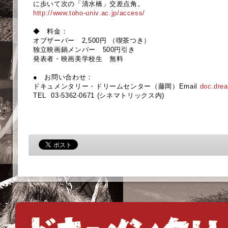
に歩いて次の「清水橋」交差点角。
http://www.toho-univ.ac.jp/access/
◆ 料金：
オブザーバー 2,500円 （喫茶つき）
独立映画鍋メンバー 500円引き
発表者・映画美学校生 無料
● お問い合わせ：
ドキュメンタリー・ドリームセンター（藤岡）Email
doc.dre
TEL 03-5362-0671 (シネマトリックス内)